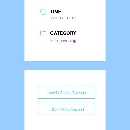
TIME
12:00 - 16:00
CATEGORY
Funshoot
+ Add to Google Calendar
+ iCal / Outlook export