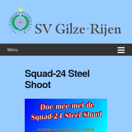
Skip
Skip
to
to
content
main
menu
Menu
Squad-24 Steel
Shoot